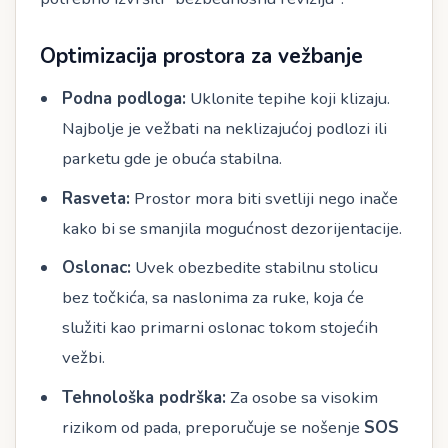
Optimizacija prostora za vežbanje
Podna podloga:
Uklonite tepihe koji klizaju.
Najbolje je vežbati na neklizajućoj podlozi ili
parketu gde je obuća stabilna.
Rasveta:
Prostor mora biti svetliji nego inače
kako bi se smanjila mogućnost dezorijentacije.
Oslonac:
Uvek obezbedite stabilnu stolicu
bez točkića, sa naslonima za ruke, koja će
služiti kao primarni oslonac tokom stojećih
vežbi.
Tehnološka podrška:
Za osobe sa visokim
rizikom od pada, preporučuje se nošenje
SOS