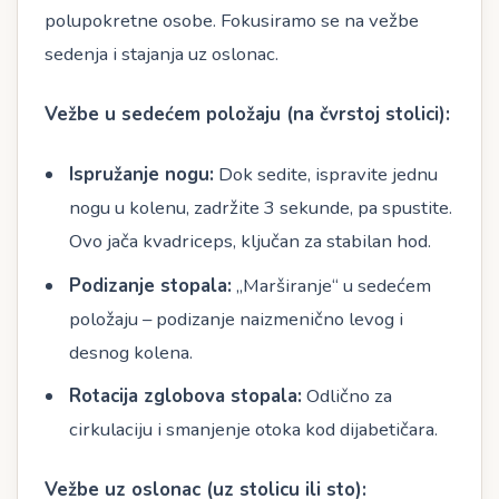
polupokretne osobe. Fokusiramo se na vežbe
sedenja i stajanja uz oslonac.
Vežbe u sedećem položaju (na čvrstoj stolici):
Ispružanje nogu:
Dok sedite, ispravite jednu
nogu u kolenu, zadržite 3 sekunde, pa spustite.
Ovo jača kvadriceps, ključan za stabilan hod.
Podizanje stopala:
„Marširanje“ u sedećem
položaju – podizanje naizmenično levog i
desnog kolena.
Rotacija zglobova stopala:
Odlično za
cirkulaciju i smanjenje otoka kod dijabetičara.
Vežbe uz oslonac (uz stolicu ili sto):