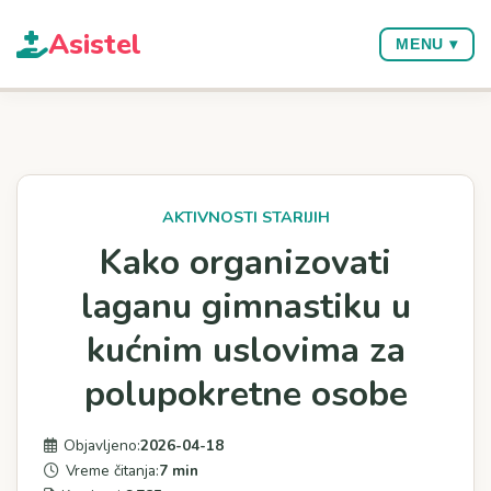
Asi
stel
MENU ▾
AKTIVNOSTI STARIJIH
Kako organizovati
laganu gimnastiku u
kućnim uslovima za
polupokretne osobe
Objavljeno:
2026-04-18
Vreme čitanja:
7 min