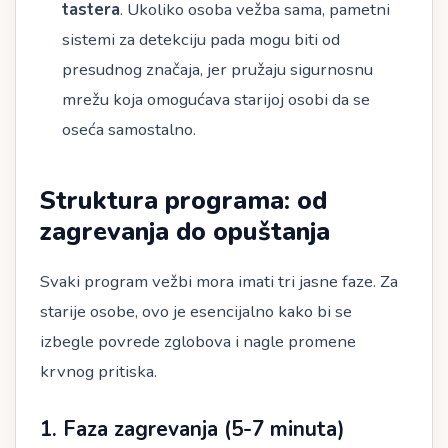
tastera
. Ukoliko osoba vežba sama, pametni
sistemi za detekciju pada mogu biti od
presudnog značaja, jer pružaju sigurnosnu
mrežu koja omogućava starijoj osobi da se
oseća samostalno.
Struktura programa: od
zagrevanja do opuštanja
Svaki program vežbi mora imati tri jasne faze. Za
starije osobe, ovo je esencijalno kako bi se
izbegle povrede zglobova i nagle promene
krvnog pritiska.
1. Faza zagrevanja (5-7 minuta)