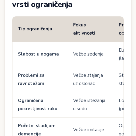
vrsti ograničenja
Fokus
Prepor
Tip ograničenja
aktivnosti
oprema
Elastičn
Slabost u nogama
Vežbe sedenja
(lakša)
Problemi sa
Vežbe stajanja
Stabilna
ravnotežom
uz oslonac
stolica/
Ograničena
Vežbe istezanja
Lopta za
pokretljivost ruku
u sedu
(penast
Početni stadijum
Ogledalo
Vežbe imitacije
demencije
podstica