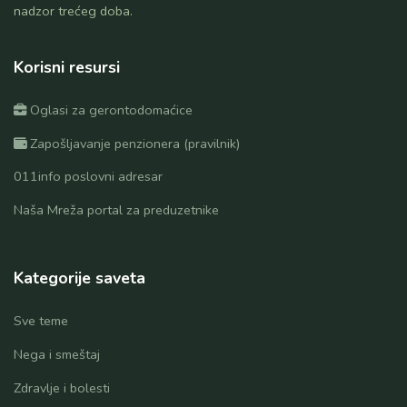
nadzor trećeg doba.
Korisni resursi
Oglasi za gerontodomaćice
Zapošljavanje penzionera (pravilnik)
011info poslovni adresar
Naša Mreža portal za preduzetnike
Kategorije saveta
Sve teme
Nega i smeštaj
Zdravlje i bolesti