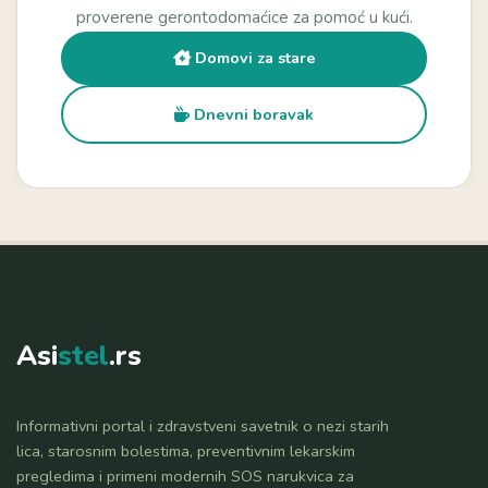
proverene gerontodomaćice za pomoć u kući.
Domovi za stare
Dnevni boravak
Asi
stel
.rs
Informativni portal i zdravstveni savetnik o nezi starih
lica, starosnim bolestima, preventivnim lekarskim
pregledima i primeni modernih SOS narukvica za