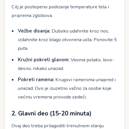
Cilj je postepeno podizanje temperature tela i
priprema zglobova.
Vežbe disanja:
Duboko udahnite kroz nos,
izdahnite kroz blago otvorena usta. Ponovite 5
puta.
Kružni pokreti glavom:
Veoma polako, levo-
desno, nikako unazad.
Pokreti ramena:
Krugovi ramenima unapred i
unazad. Ovo je izuzetno važno za osobe koje
većinu vremena provode sedeći.
2. Glavni deo (15-20 minuta)
Ovaj deo treba prilagoditi trenutnom stanju