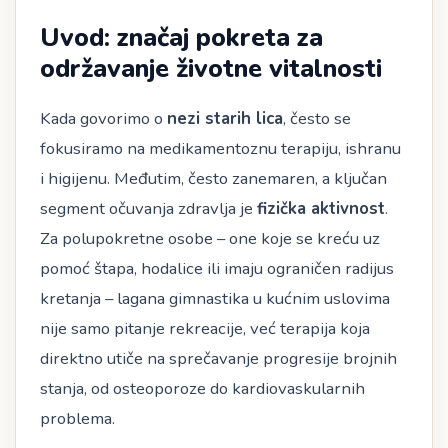
Uvod: značaj pokreta za
održavanje životne vitalnosti
Kada govorimo o
nezi starih lica
, često se
fokusiramo na medikamentoznu terapiju, ishranu
i higijenu. Međutim, često zanemaren, a ključan
segment očuvanja zdravlja je
fizička aktivnost
.
Za polupokretne osobe – one koje se kreću uz
pomoć štapa, hodalice ili imaju ograničen radijus
kretanja – lagana gimnastika u kućnim uslovima
nije samo pitanje rekreacije, već terapija koja
direktno utiče na sprečavanje progresije brojnih
stanja, od osteoporoze do kardiovaskularnih
problema.