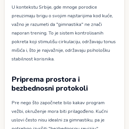
U kontekstu Srbije, gde mnoge porodice
preuzimaju brigu o svojim najstarijima kod kuće,
važno je razumeti da "gimnastika" ne znači
naporan trening. To je sistem kontrolisanih
pokreta koji stimulišu cirkulaciju, održavaju tonus
mišića i, što je najvažnije, održavaju psihološku
stabilnost korisnika.
Priprema prostora i
bezbednosni protokoli
Pre nego što započnete bilo kakav program
vežbi, okruženje mora biti prilagođeno. Kućni
uslovi često nisu idealni za gimnastiku, pa je
potrebno izvršiti "bezbednosnu reviziju".