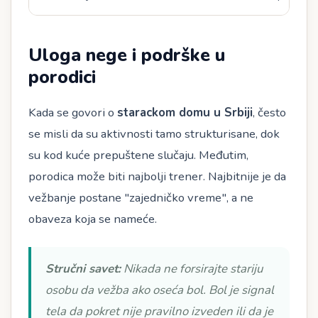
Uloga nege i podrške u
porodici
Kada se govori o
starackom domu u Srbiji
, često
se misli da su aktivnosti tamo strukturisane, dok
su kod kuće prepuštene slučaju. Međutim,
porodica može biti najbolji trener. Najbitnije je da
vežbanje postane "zajedničko vreme", a ne
obaveza koja se nameće.
Stručni savet:
Nikada ne forsirajte stariju
osobu da vežba ako oseća bol. Bol je signal
tela da pokret nije pravilno izveden ili da je