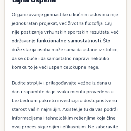
Organizovanje gimnastike u kućnim uslovima nije
jednokratan projekat, već životna filozofija. Cilj
nije postizanje vrhunskih sportskih rezultata, već
održavanje
funkcionalne samostalnosti
. Što
duže starija osoba može sama da ustane iz stolice,
da se obuče i da samostalno napravi nekoliko
koraka, to je veći uspeh celokupne nege.
Budite strpljivi, prilagođavajte vežbe iz dana u
dan i zapamtite da je svaka minuta provedena u
bezbednom pokretu investicija u dostojanstvenu
starost vaših najmilijih. Asistel je tu da vas podrži
informacijama i tehnološkim rešenjima koja čine
ovaj proces sigurnijim i efikasnijim. Ne zaboravite