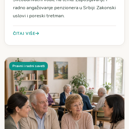
radno angažovanje penzionera u Srbiji: Zakonski
uslovi i poreski tretman.
ČITAJ VIŠE
Pravni i radni saveti