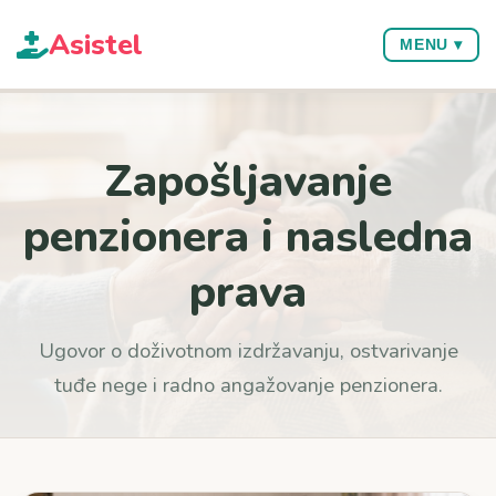
Asi
stel
MENU ▾
Zapošljavanje
penzionera i nasledna
prava
Ugovor o doživotnom izdržavanju, ostvarivanje
tuđe nege i radno angažovanje penzionera.