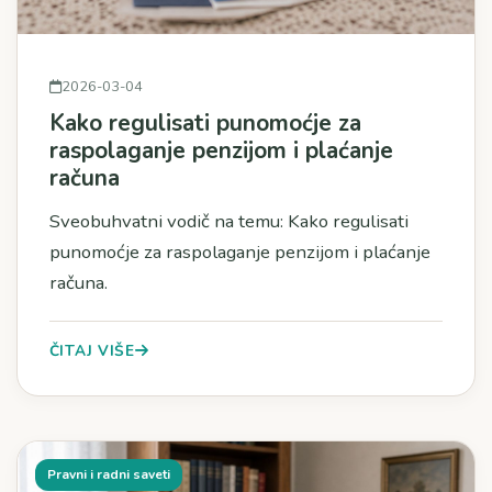
2026-03-04
Kako regulisati punomoćje za
raspolaganje penzijom i plaćanje
računa
Sveobuhvatni vodič na temu: Kako regulisati
punomoćje za raspolaganje penzijom i plaćanje
računa.
ČITAJ VIŠE
Pravni i radni saveti