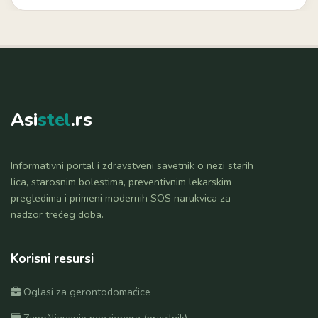
Asi
stel
.rs
Informativni portal i zdravstveni savetnik o nezi starih
lica, starosnim bolestima, preventivnim lekarskim
pregledima i primeni modernih SOS narukvica za
nadzor trećeg doba.
Korisni resursi
Oglasi za gerontodomaćice
Zapošljavanje penzionera (pravilnik)