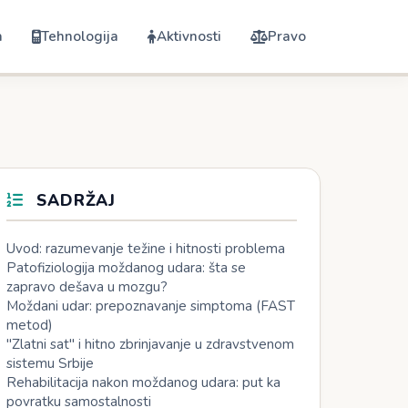
a
Tehnologija
Aktivnosti
Pravo
SADRŽAJ
Uvod: razumevanje težine i hitnosti problema
Patofiziologija moždanog udara: šta se
zapravo dešava u mozgu?
Moždani udar: prepoznavanje simptoma (FAST
metod)
"Zlatni sat" i hitno zbrinjavanje u zdravstvenom
sistemu Srbije
Rehabilitacija nakon moždanog udara: put ka
povratku samostalnosti