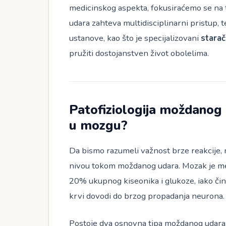
medicinskog aspekta, fokusiraćemo se na
udara zahteva multidisciplinarni pristup,
ustanove, kao što je specijalizovani
starač
pružiti dostojanstven život obolelima.
Patofiziologija moždanog 
u mozgu?
Da bismo razumeli važnost brze reakcije,
nivou tokom moždanog udara. Mozak je metab
20% ukupnog kiseonika i glukoze, iako či
krvi dovodi do brzog propadanja neurona.
Postoje dva osnovna tipa moždanog udara