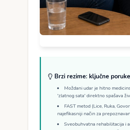
Brzi rezime: ključne poruk
Moždani udar je hitno medicins
'zlatnog sata' direktno spašava živ
FAST metod (Lice, Ruka, Govor,
najefikasniji način za prepoznav
Sveobuhvatna rehabilitacija i 