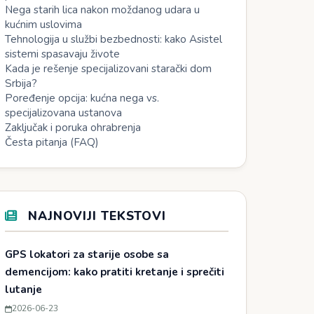
Nega starih lica nakon moždanog udara u
kućnim uslovima
Tehnologija u službi bezbednosti: kako Asistel
sistemi spasavaju živote
Kada je rešenje specijalizovani starački dom
Srbija?
Poređenje opcija: kućna nega vs.
specijalizovana ustanova
Zaključak i poruka ohrabrenja
Česta pitanja (FAQ)
NAJNOVIJI TEKSTOVI
GPS lokatori za starije osobe sa
demencijom: kako pratiti kretanje i sprečiti
lutanje
2026-06-23