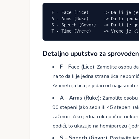
 F - Face (Lice)      -> Da li je jedna strana lica opuštena ili iskrivljena?

 A - Arms (Ruke)      -> Da li jedna ruka tone kada se obe podignu?

 S - Speech (Govor)   -> Da li je govor nerazgovetan, čudan ili nerazumljiv?

 T - Time (Vreme)     -> Vreme je k
Detaljno uputstvo za sprovođen
F – Face (Lice):
Zamolite osobu da 
na to da li je jedna strana lica nepomič
Asimetrija lica je jedan od najjasniji
A – Arms (Ruke):
Zamolite osobu 
90 stepeni (ako sedi) ili 45 stepeni (
zažmuri. Ako jedna ruka počne nekontr
podići, to ukazuje na hemiparezu (jed
S – Speech (Govor):
Postavite jed