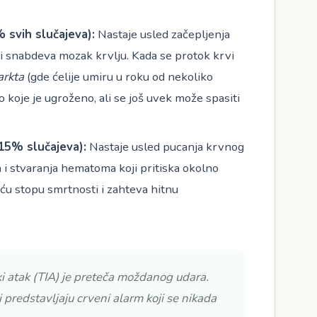
 svih slučajeva):
Nastaje usled začepljenja
i snabdeva mozak krvlju. Kada se protok krvi
arkta
(gde ćelije umiru u roku od nekoliko
 koje je ugroženo, ali se još uvek može spasiti
15% slučajeva):
Nastaje usled pucanja krvnog
 i stvaranja hematoma koji pritiska okolno
ću stopu smrtnosti i zahteva hitnu
i atak (TIA) je preteča moždanog udara.
i predstavljaju crveni alarm koji se nikada