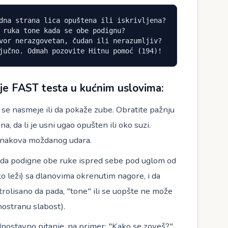
ljučno. Odmah pozovite Hitnu pomoć (194)!
je FAST testa u kućnim uslovima:
se nasmeje ili da pokaže zube. Obratite pažnju
na, da li je usni ugao opušten ili oko suzi.
h znakova moždanog udara.
da podigne obe ruke ispred sebe pod uglom od
ako leži) sa dlanovima okrenutim nagore, i da
olisano da pada, "tone" ili se uopšte ne može
nostranu slabost).
nostavno pitanje, na primer: "Kako se zoveš?"