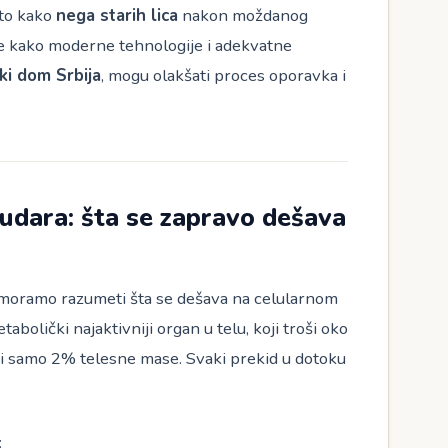
 to kako
nega starih lica
nakon moždanog
 te kako moderne tehnologije i adekvatne
ki dom Srbija
, mogu olakšati proces oporavka i
udara: šta se zapravo dešava
 moramo razumeti šta se dešava na celularnom
olički najaktivniji organ u telu, koji troši oko
ni samo 2% telesne mase. Svaki prekid u dotoku
: