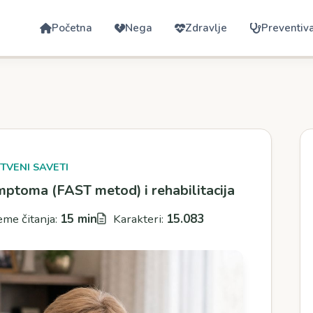
Početna
Nega
Zdravlje
Preventiv
TVENI SAVETI
ptoma (FAST metod) i rehabilitacija
me čitanja:
15 min
Karakteri:
15.083