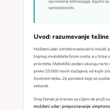
savremene tehnologije, ključni su
samostalnosti.
Uvod: razumevanje težine 
Moždani udar (cerebrovaskularni insult) p
trajnog invaliditeta širom sveta, a u Srbij
prioriteta. Statistički podaci ukazuju na to
preko 25.000 novih slučajeva, od kojih z
životnom dobu. Za porodice koje se suoča
sekundi.
Ovaj članak je kreiran sa ciljem da pruži 
moždani udar: prepoznavanje simptoma (