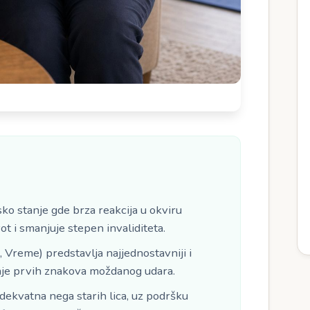
e
ko stanje gde brza reakcija u okviru
ot i smanjuje stepen invaliditeta.
 Vreme) predstavlja najjednostavniji i
anje prvih znakova moždanog udara.
adekvatna nega starih lica, uz podršku