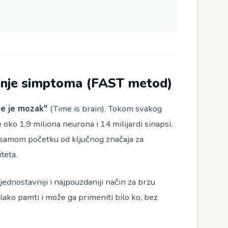
anje simptoma (FAST metod)
e je mozak"
(Time is brain). Tokom svakog
ko 1,9 miliona neurona i 14 milijardi sinapsi.
samom početku od ključnog značaja za
teta.
jednostavniji i najpouzdaniji način za brzu
ako pamti i može ga primeniti bilo ko, bez