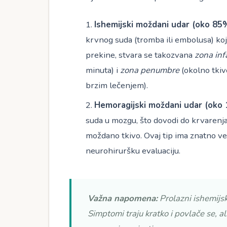
Ishemijski moždani udar (oko 85%
krvnog suda (tromba ili embolusa) koj
prekine, stvara se takozvana
zona inf
minuta) i
zona penumbre
(okolno tkivo
brzim lečenjem).
Hemoragijski moždani udar (oko 
suda u mozgu, što dovodi do krvarenja
moždano tkivo. Ovaj tip ima znatno ve
neurohiruršku evaluaciju.
Važna napomena:
Prolazni ishemijsk
Simptomi traju kratko i povlače se, al