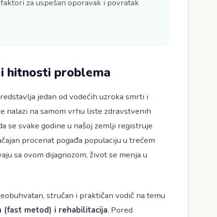
 faktori za uspešan oporavak i povratak
i hitnosti problema
redstavlja jedan od vodećih uzroka smrti i
i se nalazi na samom vrhu liste zdravstvenih
 da se svake godine u našoj zemlji registruje
načajan procenat pogađa populaciju u trećem
vaju sa ovom dijagnozom, život se menja u
sveobuhvatan, stručan i praktičan vodič na temu
fast metod) i rehabilitacija
. Pored