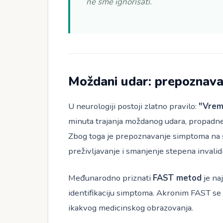
ne sme ignorisati.
Moždani udar: prepoznav
U neurologiji postoji zlatno pravilo:
"Vrem
minuta trajanja moždanog udara, propadne o
Zbog toga je prepoznavanje simptoma na 
preživljavanje i smanjenje stepena invalidi
Međunarodno priznati
FAST metod
je naj
identifikaciju simptoma. Akronim FAST se l
ikakvog medicinskog obrazovanja.