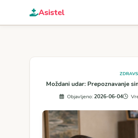
Asi
stel
ZDRAVS
Moždani udar: Prepoznavanje sim
Objavljeno:
2026-06-04
Vre