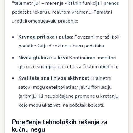
"telemetriju" – merenje vitalnih funkcija i prenos
podataka lekaru u realnom vremenu. Pametni
uređaji omogućavaju praćenje:
Krvnog pritiska i pulsa:
Povezani merači koji
podatke šalju direktno u bazu podataka.
Nivoa glukoze u krvi:
Kontinuirani monitori
glukoze smanjuju potrebu za čestim ubodima.
Kvaliteta sna i nivoa aktivnosti:
Pametni
satovi mogu detektovati atrijalnu fibrilaciju
(aritmiju) ili neuobičajene promene u kretanju
koje mogu ukazivati na početak bolesti.
Poređenje tehnoloških rešenja za
kućnu negu