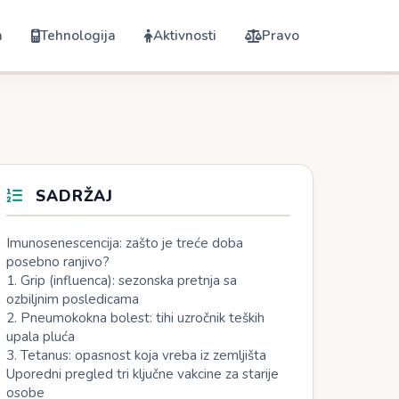
a
Tehnologija
Aktivnosti
Pravo
SADRŽAJ
Imunosenescencija: zašto je treće doba
posebno ranjivo?
1. Grip (influenca): sezonska pretnja sa
ozbiljnim posledicama
2. Pneumokokna bolest: tihi uzročnik teških
upala pluća
3. Tetanus: opasnost koja vreba iz zemljišta
Uporedni pregled tri ključne vakcine za starije
osobe