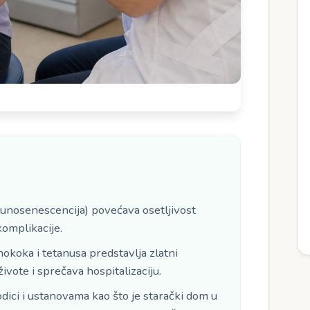
e
unosenescencija) povećava osetljivost
komplikacije.
mokoka i tetanusa predstavlja zlatni
ivote i sprečava hospitalizaciju.
odici i ustanovama kao što je starački dom u