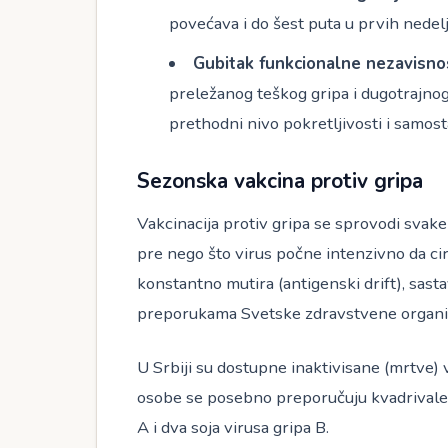
povećava i do šest puta u prvih nedelj
Gubitak funkcionalne nezavisno
preležanog teškog gripa i dugotrajnog 
prethodni nivo pokretljivosti i samost
Sezonska vakcina protiv gripa
Vakcinacija protiv gripa se sprovodi svak
pre nego što virus počne intenzivno da cirk
konstantno mutira (antigenski drift), sas
preporukama Svetske zdravstvene organiz
U Srbiji su dostupne inaktivisane (mrtve) 
osobe se posebno preporučuju kvadrivalent
A i dva soja virusa gripa B.