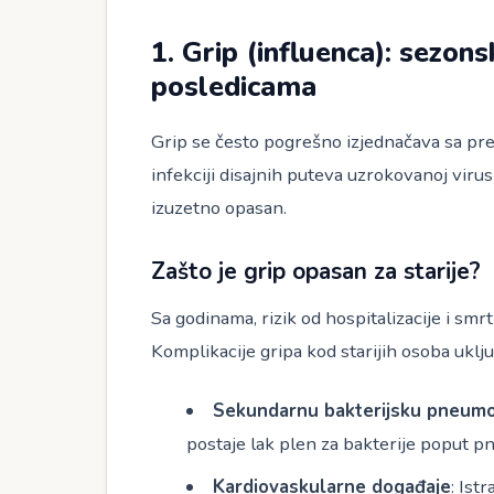
1. Grip (influenca): sezons
posledicama
Grip se često pogrešno izjednačava sa pre
infekciji disajnih puteva uzrokovanoj virusi
izuzetno opasan.
Zašto je grip opasan za starije?
Sa godinama, rizik od hospitalizacije i sm
Komplikacije gripa kod starijih osoba uklju
Sekundarnu bakterijsku pneumo
postaje lak plen za bakterije poput 
Kardiovaskularne događaje
: Ist