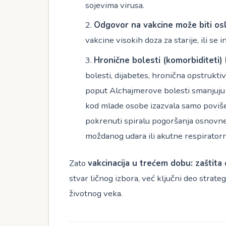
sojevima virusa.
Odgovor na vakcine može biti os
vakcine visokih doza za starije, ili se i
Hronične bolesti (komorbiditeti) 
bolesti, dijabetes, hronična opstrukt
poput Alchajmerove bolesti smanjuju f
kod mlade osobe izazvala samo poviš
pokrenuti spiralu pogoršanja osnovne 
moždanog udara ili akutne respiratorne
Zato
vakcinacija u trećem dobu: zaštita
stvar ličnog izbora, već ključni deo strate
životnog veka.