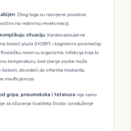
labljen
: Zbog toga su razvijene posebne
nsistira na redovnoj revakcinaciji.
komplikuju situaciju
: Kardiovaskularne
ivna bolest pluća (HOBP) i kognitivni poremećaji
iziološku rezervu organizma. Infekcija koja bi
enu temperaturu, kod starije osobe može
bolesti, dovodeći do infarkta miokarda,
 insuficijencije.
 od gripa, pneumokoka i tetanusa
nije samo
gije za očuvanje kvaliteta života i produženje