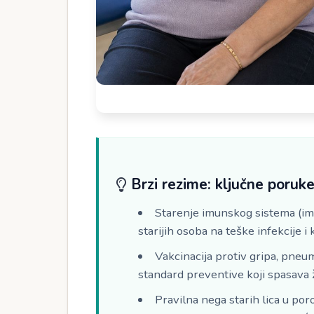
Brzi rezime: ključne poruk
Starenje imunskog sistema (im
starijih osoba na teške infekcije i 
Vakcinacija protiv gripa, pneu
standard preventive koji spasava ž
Pravilna nega starih lica u por