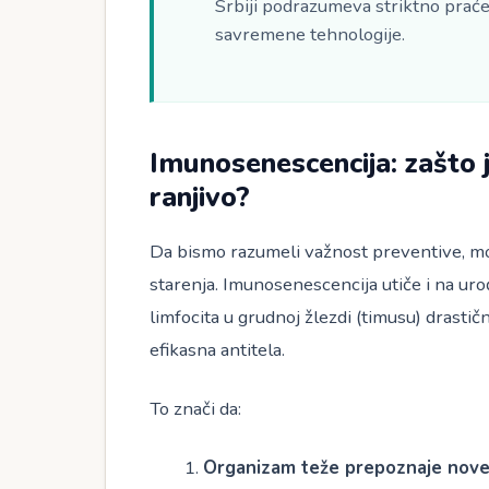
Srbiji podrazumeva striktno praće
savremene tehnologije.
Imunosenescencija: zašto 
ranjivo?
Da bismo razumeli važnost preventive, mo
starenja. Imunosenescencija utiče i na uro
limfocita u grudnoj žlezdi (timusu) drasti
efikasna antitela.
To znači da:
Organizam teže prepoznaje nov