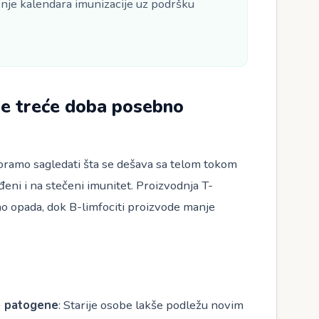
nje kalendara imunizacije uz podršku
je treće doba posebno
ramo sagledati šta se dešava sa telom tokom
đeni i na stečeni imunitet. Proizvodnja T-
čno opada, dok B-limfociti proizvode manje
e patogene
: Starije osobe lakše podležu novim