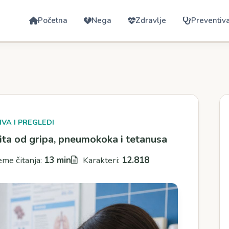
Početna
Nega
Zdravlje
Preventiv
VA I PREGLEDI
ita od gripa, pneumokoka i tetanusa
me čitanja:
13 min
Karakteri:
12.818