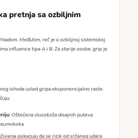
ka pretnja sa ozbiljnim
hladom. Međutim, reč je o ozbiljnoj sistemskoj
ma influence tipa A i B. Za starije osobe, grip je
rtnog ishoda usled gripa eksponencijalno raste.
čuju:
niju
: Oštećena sluzokoža disajnih puteva
pneumokoka.
raživanja pokazuju da se rizik od srčanog udara