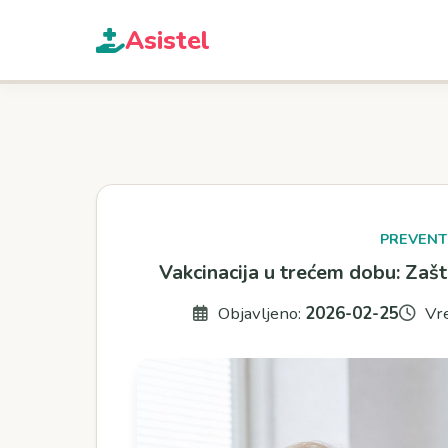
Asi
stel
PREVENTI
Vakcinacija u trećem dobu: Zašt
Objavljeno:
2026-02-25
Vre