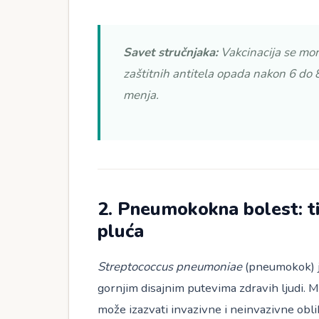
Savet stručnjaka:
Vakcinacija se mor
zaštitnih antitela opada nakon 6 do 8
menja.
2. Pneumokokna bolest: ti
pluća
Streptococcus pneumoniae
(pneumokok) je
gornjim disajnim putevima zdravih ljudi. M
može izazvati invazivne i neinvazivne obli