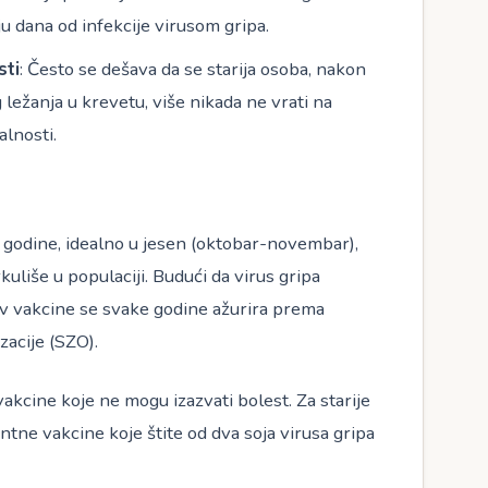
u dana od infekcije virusom gripa.
sti
: Često se dešava da se starija osoba, nakon
ležanja u krevetu, više nikada ne vrati na
alnosti.
e godine, idealno u jesen (oktobar-novembar),
uliše u populaciji. Budući da virus gripa
tav vakcine se svake godine ažurira prema
acije (SZO).
vakcine koje ne mogu izazvati bolest. Za starije
ne vakcine koje štite od dva soja virusa gripa