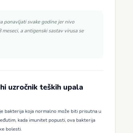
a ponavljati svake godine jer nivo
 meseci, a antigenski sastav virusa se
hi uzročnik teških upala
 bakterija koja normalno može biti prisutna u
eđutim, kada imunitet popusti, ova bakterija
ke bolesti.